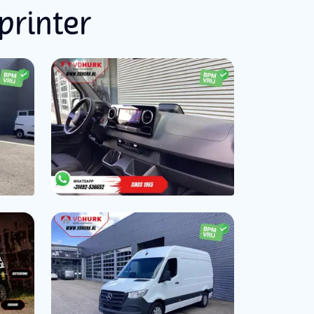
printer
t in gerookt