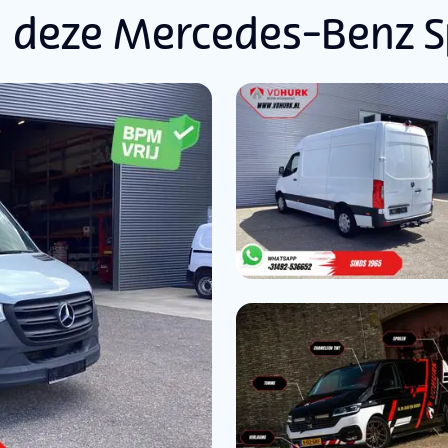
 deze Mercedes-Benz S
Radiovoorbereiding
Nie
ar
Regensensor
Rijstrooksensor met correctie