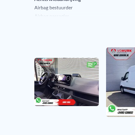
Airbag bestuurder
Airbag passagier
Airco
Alarm klasse 1(startblokkering)
Android Auto
Anti Blokkeer Systeem
Anti doorSlip Regeling
Apple CarPlay
Armsteun voor
Automatische snelheidsbegrenzing ISA
Autonomous Emergency Braking
Bestuurdersstoel in hoogte verstelbaar
Bluetooth
Bluetooth telefoonvoorbereiding
Boordcomputer
Boordcomputer met stuurwielbediening