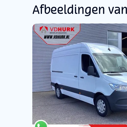
Afbeeldingen van
Buitenspiegels elektrisch inklapbaar
Buitenspiegels elektrisch verstel- en verwarmba
Buitentemperatuurmeter